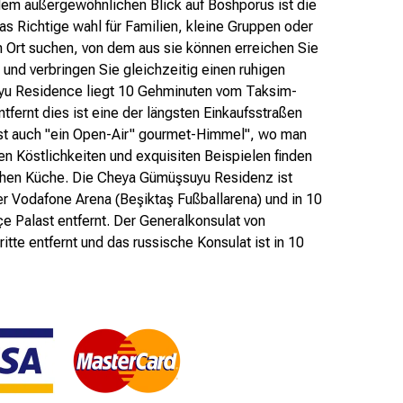
dem außergewöhnlichen Blick auf Boshporus ist die
 Richtige wahl für Familien, kleine Gruppen oder
 Ort suchen, von dem aus sie können erreichen Sie
und verbringen Sie gleichzeitig einen ruhigen
yu Residence liegt 10 Gehminuten vom Taksim-
ntfernt dies ist eine der längsten Einkaufsstraßen
i ist auch "ein Open-Air" gourmet-Himmel", wo man
en Köstlichkeiten und exquisiten Beispielen finden
chen Küche. Die Cheya Gümüşsuyu Residenz ist
er Vodafone Arena (Beşiktaş Fußballarena) und in 10
 Palast entfernt. Der Generalkonsulat von
itte entfernt und das russische Konsulat ist in 10