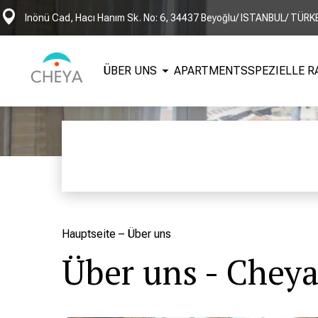
Inönü Cad, Hacı Hanım Sk. No: 6, 34437 Beyoğlu/ ISTANBUL/ TÜRK
ÜBER UNS
APARTMENTS
SPEZIELLE R
Hauptseite
–
Über uns
Über uns - Chey